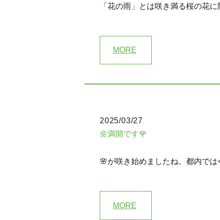
「花の雨」とは咲き満る桜の花に
MORE
2025/03/27
🌼満開です🌹
🌸が咲き始めましたね。都内では
MORE