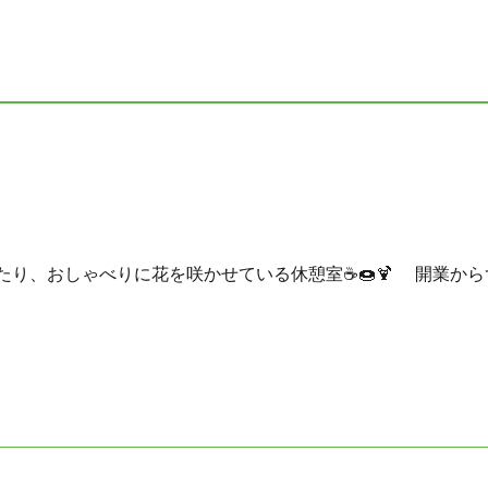
り、おしゃべりに花を咲かせている休憩室☕🍩🍹 開業からず