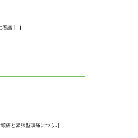
護 […]
痛と緊張型頭痛につ […]