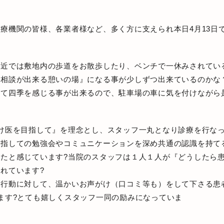
医療機関の皆様、各業者様など、多く方に支えられ
本日4月13
最近では敷地内の歩道をお散歩したり、ベンチで一休みされてい
相談が出来る憩いの場』になる事が少しずつ出来ているのかな
いて四季を感じる事が出来るので、駐車場の車に気を付けながら
け医を目指して』を理念とし、スタッフ一丸となり診療を行なっ
目指しての勉強会やコミュニケーションを深め共通の認識を持て
たと感じています?
当院のスタッフは１人１人が『どうしたら
くれています
?
・行動に対して、温かいお声がけ（口コミ等も）をして下さる患
ます?とても
嬉しくスタッフ一同の励みになっていま
?