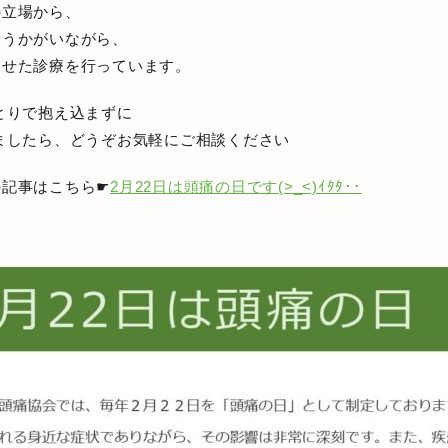
の立場から、
にうかがいながら、
わせた診療を行っています。
ひとりで抱え込まずに
りましたら、どうぞお気軽にご相談ください
の記事はこちら☛
2月22日は頭痛の日です(>_<)ｲﾀﾀ･･