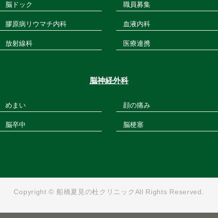
脳ドック
職員募集
膠原病リウマチ内科
血液内科
放射線科
医療連携
脳神経外科
めまい
顔の痛み
脳卒中
脳梗塞
Copyright © 船橋夏見の杜クリニック
All Rights Reserved.