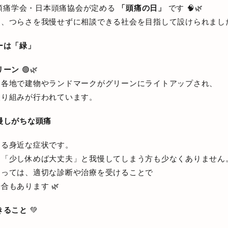
頭痛学会・日本頭痛協会が定める
「頭痛の日」
です 🧠🌿
り、つらさを我慢せずに相談できる社会を目指して設けられまし
ーは「緑」
リーン
🟢🌿
国各地で建物やランドマークがグリーンにライトアップされ、
取り組みが行われています。
慢しがちな頭痛
する身近な症状です。
」「少し休めば大丈夫」と我慢してしまう方も少なくありません
よっては、適切な診断や治療を受けることで
合もあります 🌿
きること
💚